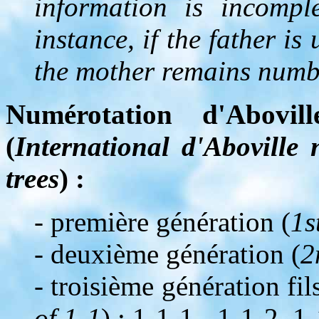
information is incompl
instance, if the father i
the mother remains numb
Numérotation d'Abovil
(
International d'Aboville
trees
) :
- première génération (
1s
- deuxième génération (
2
- troisième génération fil
of 1-1
) : 1-1-1-, 1-1-2, 1-