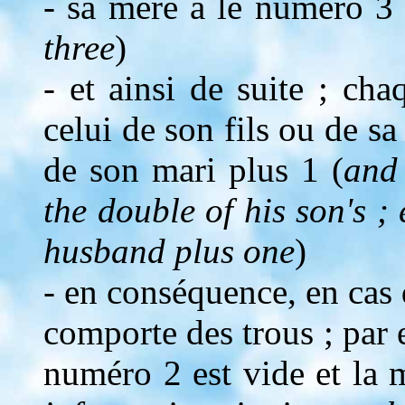
- sa mère a le numéro 3 
three
)
- et ainsi de suite ; c
celui de son fils ou de s
de son mari plus 1 (
and 
the double of his son's ;
husband plus one
)
- en conséquence, en cas 
comporte des trous ; par 
numéro 2 est vide et la 