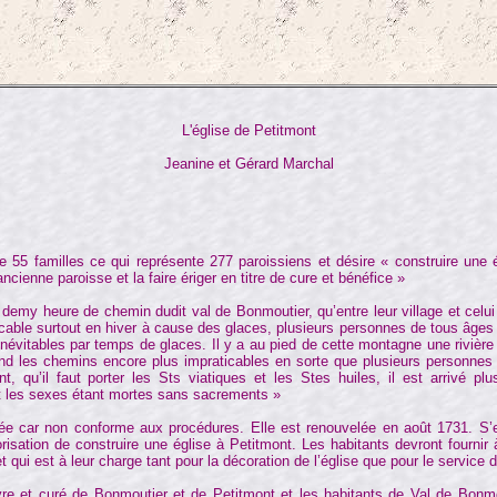
L'église de Petitmont
Jeanine et Gérard Marchal
milles ce qui représente 277 paroissiens et désire « construire une é
ncienne paroisse et la faire ériger en titre de cure et bénéfice »
demy heure de chemin dudit val de Bonmoutier, qu’entre leur village et celui
icable surtout en hiver à cause des glaces, plusieurs personnes de tous âges
névitables par temps de glaces. Il y a au pied de cette montagne une rivière
rend les chemins encore plus impraticables en sorte que plusieurs personnes
 qu’il faut porter les Sts viatiques et les Stes huiles, il est arrivé plu
ut les sexes étant mortes sans sacrements »
car non conforme aux procédures. Elle est renouvelée en août 1731. S’e
risation de construire une église à Petitmont. Les habitants devront fournir 
qui est à leur charge tant pour la décoration de l’église que pour le service d
t curé de Bonmoutier et de Petitmont et les habitants de Val de Bonmo