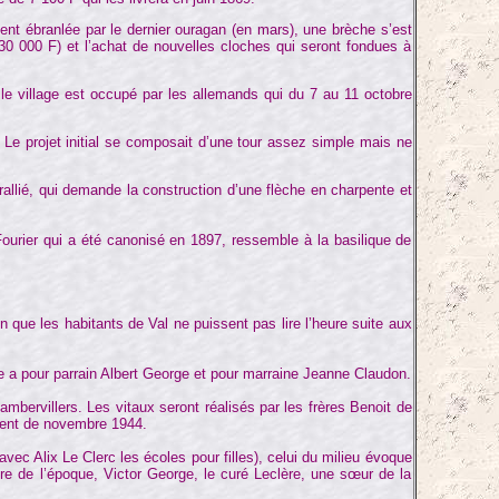
tement ébranlée par le dernier ouragan (en mars), une brèche s’est
t 30 000 F) et l’achat de nouvelles cloches qui seront fondues à
e village est occupé par les allemands qui du 7 au 11 octobre
. Le projet initial se composait d’une tour assez simple mais ne
llié, qui demande la construction d’une flèche en charpente et
ourier qui a été canonisé en 1897, ressemble à la basilique de
e les habitants de Val ne puissent pas lire l’heure suite aux
 a pour parrain Albert George et pour marraine Jeanne Claudon.
bervillers. Les vitaux seront réalisés par les frères Benoit de
ement de novembre 1944.
vec Alix Le Clerc les écoles pour filles), celui du milieu évoque
ire de l’époque, Victor George, le curé Leclère, une sœur de la