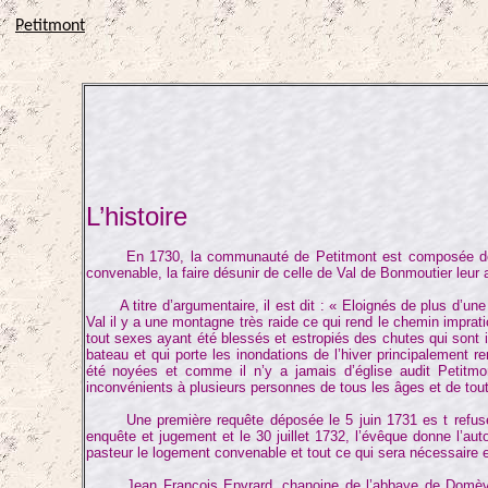
Petitmont
L’histoire
En 1730, la communauté de Petitmont est composée de 55 fa
convenable, la faire désunir de celle de Val de Bonmoutier leur a
A titre d’argumentaire, il est dit : « Eloignés de plus d’une 
Val il y a une montagne très raide ce qui rend le chemin imprat
tout sexes ayant été blessés et estropiés des chutes qui sont i
bateau et qui porte les inondations de l’hiver principalement 
été noyées et comme il n’y a jamais d’église audit Petitmont,
inconvénients à plusieurs personnes de tous les âges et de to
Une première requête déposée le 5 juin 1731 es t refusée 
enquête et jugement et le 30 juillet 1732, l’évêque donne l’auto
pasteur le logement convenable et tout ce qui sera nécessaire et 
Jean François Epvrard, chanoine de l’abbaye de Domèvre e