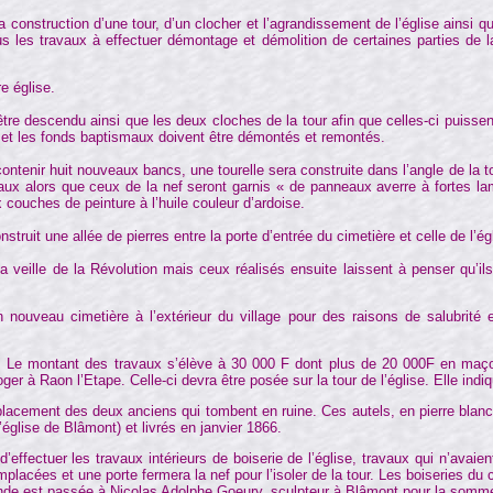
 la construction d’une tour, d’un clocher et l’agrandissement de l’église ainsi
s les travaux à effectuer démontage et démolition de certaines parties de la
e église.
 descendu ainsi que les deux cloches de la tour afin que celles-ci puissent ê
 et les fonds baptismaux doivent être démontés et remontés.
nir huit nouveaux bancs, une tourelle sera construite dans l’angle de la tour 
reaux alors que ceux de la nef seront garnis « de panneaux averre à fortes la
couches de peinture à l’huile couleur d’ardoise.
uit une allée de pierres entre la porte d’entrée du cimetière et celle de l’ég
ille de la Révolution mais ceux réalisés ensuite laissent à penser qu’ils
n nouveau cimetière à l’extérieur du village pour des raisons de salubrit
se. Le montant des travaux s’élève à 30 000 F dont plus de 20 000F en maço
r à Raon l’Etape. Celle-ci devra être posée sur la tour de l’église. Elle indi
lacement des deux anciens qui tombent en ruine. Ces autels, en pierre blanc
église de Blâmont) et livrés en janvier 1866.
d’effectuer les travaux intérieurs de boiserie de l’église, travaux qui n’avaie
mplacées et une porte fermera la nef pour l’isoler de la tour. Les boiseries
e est passée à Nicolas Adolphe Goeury, sculpteur à Blâmont pour la somme de