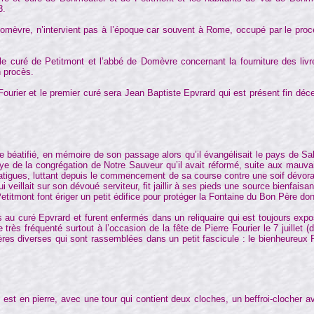
3.
èvre, n’intervient pas à l’époque car souvent à Rome, occupé par le proc
 curé de Petitmont et l’abbé de Domèvre concernant la fourniture des livr
n procès.
rier et le premier curé sera Jean Baptiste Epvrard qui est présent fin déc
béatifié, en mémoire de son passage alors qu’il évangélisait le pays de Sal
e de la congrégation de Notre Sauveur qu’il avait réformé, suite aux mauvais t
 fatigues, luttant depuis le commencement de sa course contre une soif dévoran
 veillait sur son dévoué serviteur, fit jaillir à ses pieds une source bienfaisant
titmont font ériger un petit édifice pour protéger la Fontaine du Bon Père dont
uré Epvrard et furent enfermés dans un reliquaire qui est toujours exposé
très fréquenté surtout à l’occasion de la fête de Pierre Fourier le 7 juillet 
ères diverses qui sont rassemblées dans un petit fascicule : le bienheureux Pi
e est en pierre, avec une tour qui contient deux cloches, un beffroi-clocher 