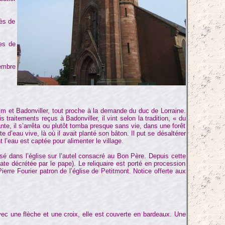
ès de
es de
embre
m et Badonviller, tout proche à la demande du duc de Lorraine.
raitements reçus à Badonviller, il vint selon la tradition, « du
te, il s’arrêta ou plutôt tomba presque sans vie, dans une forêt
e d’eau vive, là où il avait planté son bâton. Il put se désaltérer
 l’eau est captée pour alimenter le village.
 dans l’église sur l’autel consacré au Bon Père. Depuis cette
(date décrétée par le pape). Le reliquaire est porté en procession
erre Fourier patron de l’église de Petitmont. Notice offerte aux
avec une flèche et une croix, elle est couverte en bardeaux. Une