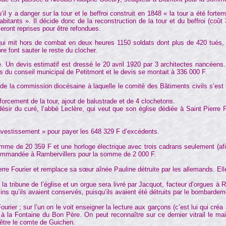
qu’il y a danger sur la tour et le beffroi construit en 1848 « la tour a été for
bitants ». Il décide donc de la reconstruction de la tour et du beffroi (coû
ront reprises pour être refondues.
ui mit hors de combat en deux heures 1150 soldats dont plus de 420 tués, l
bre font sauter le reste du clocher.
se. Un devis estimatif est dressé le 20 avril 1920 par 3 architectes nancéens
ues du conseil municipal de Petitmont et le devis se montait à 336 000 F.
 la commission diocésaine à laquelle le comité des Bâtiments civils s’est ra
orcement de la tour, ajout de balustrade et de 4 clochetons.
 du curé, l’abbé Leclère, qui veut que son église dédiée à Saint Pierre F
vestissement » pour payer les 648 329 F d’excédents.
 20 359 F et une horloge électrique avec trois cadrans seulement (afin qu
commandée à Rambervillers pour la somme de 2 000 F.
 Fourier et remplace sa sœur aînée Pauline détruite par les allemands. Elle
ibune de l’église et un orgue sera livré par Jacquot, facteur d’orgues à Ram
ins qu’ils avaient conservés, puisqu’ils avaient été détruits par le bombard
 ; sur l’un on le voit enseigner la lecture aux garçons (c’est lui qui créa a
e à la Fontaine du Bon Père. On peut reconnaître sur ce dernier vitrail le ma
-être le comte de Guichen.