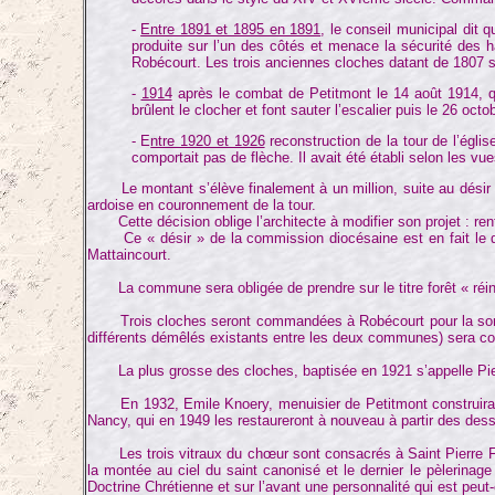
-
Entre 1891 et 1895 en 1891
, le conseil municipal dit 
produite sur l’un des côtés et menace la sécurité des ha
Robécourt. Les trois anciennes cloches datant de 1807 se
-
1914
après le combat de Petitmont le 14 août 1914, q
brûlent le clocher et font sauter l’escalier puis le 26 octo
- E
ntre 1920 et 1926
reconstruction de la tour de l’égli
comportait pas de flèche. Il avait été établi selon les v
Le montant s’élève finalement à un million, suite au désir de
ardoise en couronnement de la tour.
Cette décision oblige l’architecte à modifier son projet : renf
Ce « désir » de la commission diocésaine est en fait le désir
Mattaincourt.
La commune sera obligée de prendre sur le titre forêt « réin
Trois cloches seront commandées à Robécourt pour la somme de
différents démêlés existants entre les deux communes) sera 
La plus grosse des cloches, baptisée en 1921 s’appelle Pierre
En 1932, Emile Knoery, menuisier de Petitmont construira la tr
Nancy, qui en 1949 les restaureront à nouveau à partir des dess
Les trois vitraux du chœur sont consacrés à Saint Pierre Fourier
la montée au ciel du saint canonisé et le dernier le pèlerinag
Doctrine Chrétienne et sur l’avant une personnalité qui est peut