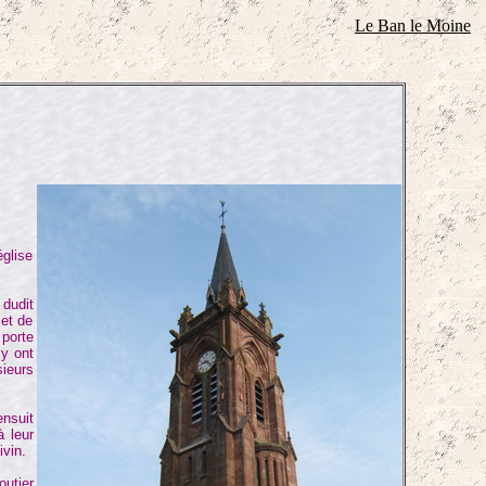
Le Ban le Moine
glise
 dudit
 et de
 porte
 y ont
sieurs
nsuit
à leur
ivin.
utier