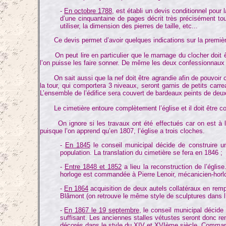
-
En octobre 1788
, est établi un devis conditionnel pour
d’une cinquantaine de pages décrit très précisément tou
utiliser, la dimension des pierres de taille, etc...
Ce devis permet d’avoir quelques indications sur la premièr
On peut lire en particulier que le marnage du clocher doit être
l’on puisse les faire sonner. De même les deux confessionnaux
On sait aussi que la nef doit être agrandie afin de pouvoir conte
la tour, qui comportera 3 niveaux, seront garnis de petits car
L’ensemble de l’édifice sera couvert de bardeaux peints de deux 
Le cimetière entoure complètement l’église et il doit être constr
On ignore si les travaux ont été effectués car on est à la ve
puisque l’on apprend qu’en 1807, l’église a trois cloches.
-
En 1845
le conseil municipal décide de construire u
population. La translation du cimetière se fera en 1846 ;
-
Entre 1848 et 1852
a lieu la reconstruction de l’égli
horloge est commandée à Pierre Lenoir, mécanicien-horloge
-
En 1864
acquisition de deux autels collatéraux en remp
Blâmont (on retrouve le même style de sculptures dans l’
-
En 1867 le 19 septembre
, le conseil municipal décide 
suffisant. Les anciennes stalles vétustes seront donc re
décorés dans le style du XIV et XVIème siècle. Command