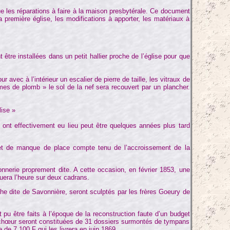
 que les réparations à faire à la maison presbytérale. Ce document
 première église, les modifications à apporter, les matériaux à
tre installées dans un petit hallier proche de l’église pour que
avec à l’intérieur un escalier de pierre de taille, les vitraux de
mes de plomb » le sol de la nef sera recouvert par un plancher.
lise »
 ont effectivement eu lieu peut être quelques années plus tard
é et de manque de place compte tenu de l’accroissement de la
nnerie proprement dite. A cette occasion, en février 1853, une
quera l’heure sur deux cadrans.
he dite de Savonnière, seront sculptés par les frères Goeury de
nt pu être faits à l’époque de la reconstruction faute d’un budget
 du chœur seront constituées de 31 dossiers surmontés de tympans
 7 100 F qui les livrera en juin 1869.