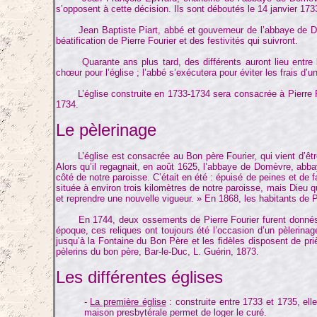
s’opposent à cette décision. Ils sont déboutés le 14 janvier 173
Jean Baptiste Piart, abbé et gouverneur de l’abbaye de Dom
béatification de Pierre Fourier et des festivités qui suivront.
Quarante ans plus tard, des différents auront lieu entre le
chœur pour l’église ; l’abbé s’exécutera pour éviter les frais d’u
L’église construite en 1733-1734 sera consacrée à Pierre Fou
1734.
Le pèlerinage
L’église est consacrée au Bon père Fourier, qui vient d’être 
Alors qu’il regagnait, en août 1625, l’abbaye de Domèvre, abbay
côté de notre paroisse. C’était en été : épuisé de peines et de
située à environ trois kilomètres de notre paroisse, mais Dieu qui
et reprendre une nouvelle vigueur. » En 1868, les habitants de Pe
En 1744, deux ossements de Pierre Fourier furent donnés au c
époque, ces reliques ont toujours été l’occasion d’un pèlerinage 
jusqu’à la Fontaine du Bon Père et les fidèles disposent de pri
pèlerins du bon père, Bar-le-Duc, L. Guérin, 1873.
Les différentes églises
-
La première église
: construite entre 1733 et 1735, ell
maison presbytérale permet de loger le curé.