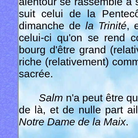
alentour se rassemble à 
suit celui de la Pentec
dimanche de
la Trinité
, 
celui-ci qu'on se rend c
bourg d'être grand (rel
riche (relativement) co
sacrée.
Salm
n'a peut être q
de là, et de nulle part ai
Notre Dame de la Maix
.